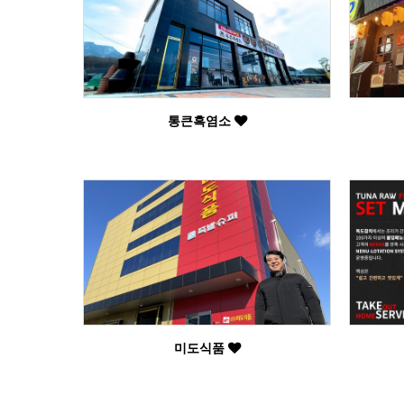
통큰흑염소
미도식품