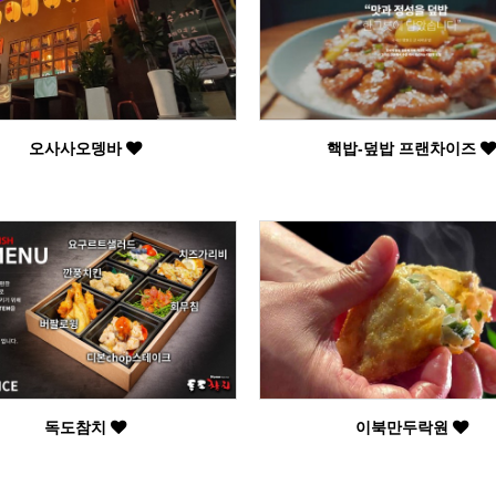
오사사오뎅바
핵밥-덮밥 프랜차이즈
독도참치
이북만두락원