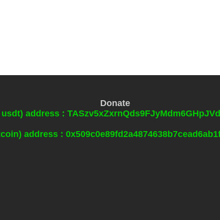
Donate
0 usdt) address : TASzv5xZxrnQds9FJyMdm6GHpJ
itcoin) address : 0x509c0e89fd2a4874638b7cead6ab