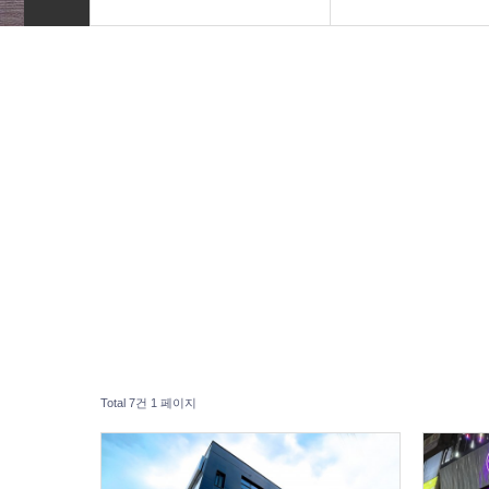
INTRO
기업홈페이지
HOMEPAGE
외식업홈페이지
VIDEO
병원홈페이지
LOGO
엔터테인먼트
PRINT
블로그디자인
Font Designs
종교홈페이지
BLOG
ORDER
Total 7건
1 페이지