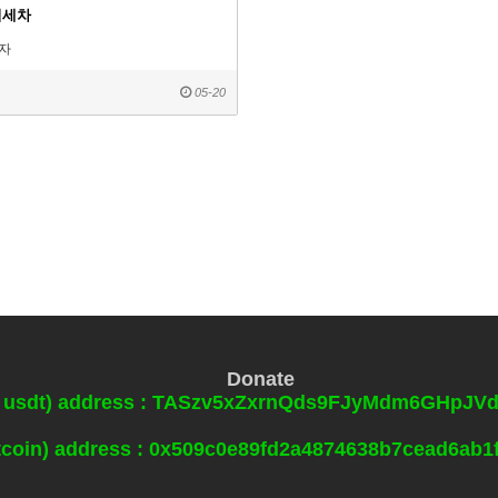
팀세차
자
05-20
Donate
0 usdt) address : TASzv5xZxrnQds9FJyMdm6GHpJ
itcoin) address : 0x509c0e89fd2a4874638b7cead6ab