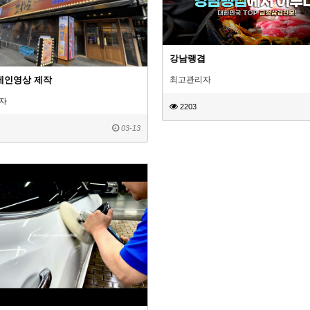
강남랭겹
최고관리자
메인영상 제작
자
2203
03-13