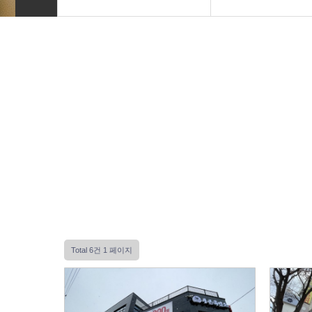
INTRO
Basic
HOMEPAGE
Premium
VIDEO
VIP
LOGO
Photo
PRINT
Font Designs
BLOG
Total 6건
1 페이지
ORDER