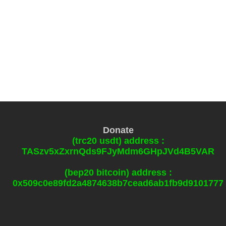
Donate
(trc20 usdt) address :
TASzv5xZxrnQds9FJyMdm6GHpJVd4B5VAR
(bep20 bitcoin) address :
0x509c0e89fd2a4874638b7cead6ab1fb9d9101777