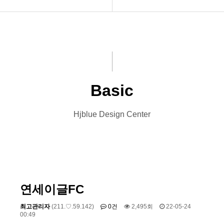
INTRO
Basic
HOMEPAGE
Premium
VIDEO
VIP
Basic
LOGO
Photo
Hjblue Design Center
PRINT
Font Designs
BLOG
ORDER
연세이글FC
최고관리자
(211.♡.59.142)
0건
2,495회
22-05-24
00:49