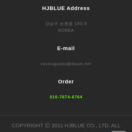
HJBLUE Address
강남구 논현동 193-9
KOREA
E-mail
vovnixguess@daum.net
Order
010-7674-6764
COPYRIGHT ⓒ 2011 HJBLUE CO., LTD. ALL